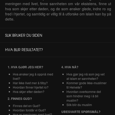
meningen med livet, finne sannheten om vår eksistens, finne ut
hva som skjer etter døden, og de som ønsker glede, indre ro og
fred i hjertet, og samtidig er villig til å utforske om islam kan by på
dette.
SLIK BRUKER DU SIDEN
HVA BLIR RESULTATET?
1. HVA GJØR JEG HER?
4. HVA NÅ?
Hva ønsker jeg å oppnå med
Hva gjør jeg nå som jeg vet
livet?
at islam er sannheten?
Har ikke livet mer å tilby?
Kommer gode ikke-muslimer
Hvordan finner hjertet ro?
til Helvete?
Hva skjer etter døden?
Hvordan overkomme det
som hindrer meg i å bli
2. FINNES GUD?
muslim?
Slik blir du muslim
Finnes det en Gud?
Hvordan forstår vi Gud?
UBESVARTE SPØRSMÅL?
Hva er meningen med livet?