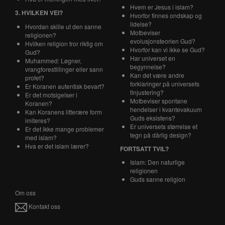
Hvem er Jesus i islam?
3. HVILKEN VEI?
Hvorfor finnes ondskap og
lidelse?
Hvordan skille ut den sanne
Motbeviser
religionen?
evolusjonsteorien Gud?
Hvilken religion tror riktig om
Hvorfor kan vi ikke se Gud?
Gud?
Har universet en
Muhammed: Løgner,
begynnelse?
vrangforestillinger eller sann
Kan det være andre
profet?
forklaringer på universets
Er Koranen autentisk bevart?
finjustering?
Er det motsigelser i
Motbeviser spontane
Koranen?
hendelser i kvantevakuum
Kan Koranens litterære form
Guds eksistens?
imiteres?
Er universets størrelse et
Er det ikke mange problemer
tegn på dårlig design?
med islam?
Hva er det islam lærer?
FORTSATT TVIL?
Islam: Den naturlige
religionen
Guds sanne religion
Om oss
Kontakt oss