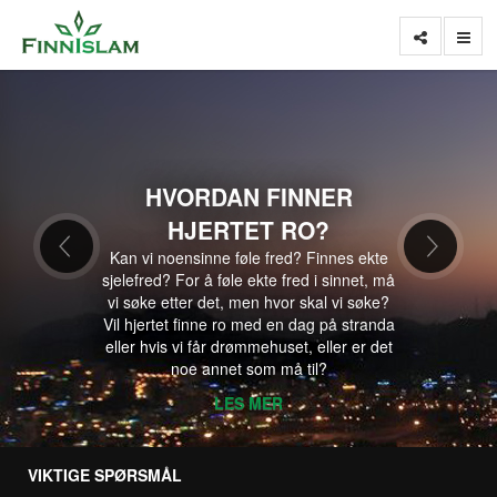
HVORDAN FINNER
HJERTET RO?
Kan vi noensinne føle fred? Finnes ekte
sjelefred? For å føle ekte fred i sinnet, må
vi søke etter det, men hvor skal vi søke?
Vil hjertet finne ro med en dag på stranda
eller hvis vi får drømmehuset, eller er det
noe annet som må til?
LES MER
VIKTIGE SPØRSMÅL